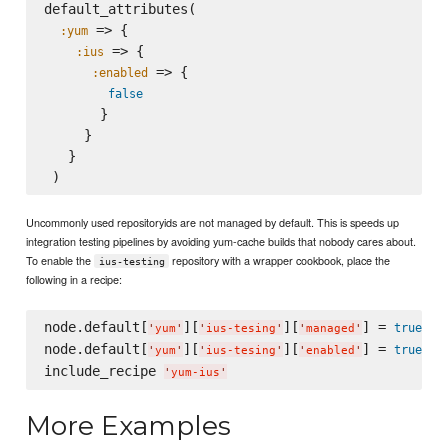
default_attributes(

 => {

:yum
 => {

:ius
 => {

:enabled
false
       }

     }

   }

Uncommonly used repositoryids are not managed by default. This is speeds up
integration testing pipelines by avoiding yum-cache builds that nobody cares about.
To enable the
repository with a wrapper cookbook, place the
ius-testing
following in a recipe:
node.default[
][
][
] = 
true
'
yum
'
'
ius-tesing
'
'
managed
'
node.default[
][
][
] = 
true
'
yum
'
'
ius-tesing
'
'
enabled
'
include_recipe 
'
yum-ius
'
More Examples