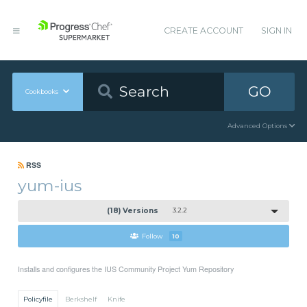
CREATE ACCOUNT
SIGN IN
GO
Cookbooks
Advanced Options
RSS
yum-ius
(18) Versions
3.2.2
Follow
10
Installs and configures the IUS Community Project Yum Repository
Policyfile
Berkshelf
Knife