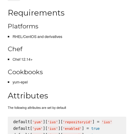
Requirements
Platforms
RHEL/CentOS and derivatives
Chef
Chef 12.14+
Cookbooks
yum-epel
Attributes
The following attributes are set by default
default[
][
][
] = 
'
yum
'
'
ius
'
'
repositoryid
'
'
ius
'
default[
][
][
] = 
true
'
yum
'
'
ius
'
'
enabled
'