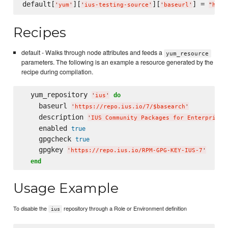
default[
][
][
] = 
'
yum
'
'
ius-testing-source
'
'
baseurl
'
"
http
Recipes
default - Walks through node attributes and feeds a
yum_resource
parameters. The following is an example a resource generated by the
recipe during compilation.
  yum_repository 
do
'
ius
'
    baseurl 
'
https://repo.ius.io/7/$basearch
'
    description 
'
IUS Community Packages for Enterprise 
    enabled 
true
    gpgcheck 
true
    gpgkey 
'
https://repo.ius.io/RPM-GPG-KEY-IUS-7
'
end
Usage Example
To disable the
repository through a Role or Environment definition
ius