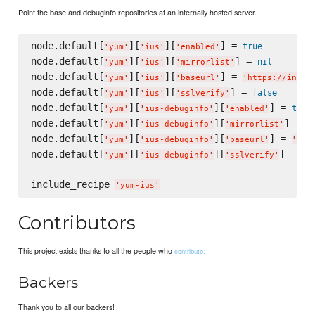
Point the base and debuginfo repositories at an internally hosted server.
node.default[
][
][
] = 
true
'
yum
'
'
ius
'
'
enabled
'
node.default[
][
][
] = 
nil
'
yum
'
'
ius
'
'
mirrorlist
'
node.default[
][
][
] = 
'
yum
'
'
ius
'
'
baseurl
'
'
https://inter
node.default[
][
][
] = 
false
'
yum
'
'
ius
'
'
sslverify
'
node.default[
][
][
] = 
true
'
yum
'
'
ius-debuginfo
'
'
enabled
'
node.default[
][
][
] = 
n
'
yum
'
'
ius-debuginfo
'
'
mirrorlist
'
node.default[
][
][
] = 
'
yum
'
'
ius-debuginfo
'
'
baseurl
'
'
htt
node.default[
][
][
] = 
fa
'
yum
'
'
ius-debuginfo
'
'
sslverify
'
include_recipe 
'
yum-ius
'
Contributors
This project exists thanks to all the people who
contribute.
Backers
Thank you to all our backers!