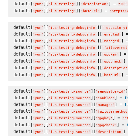
default[
][
][
] = 
'
yum
'
'
ius-testing
'
'
description
'
"
IUS Com
default[
][
][
] = 
'
yum
'
'
ius-testing
'
'
baseurl
'
"
https://rep
default[
][
][
]
'
yum
'
'
ius-testing-debuginfo
'
'
repositoryid
'
default[
][
][
] = 
fa
'
yum
'
'
ius-testing-debuginfo
'
'
enabled
'
default[
][
][
] = 
fa
'
yum
'
'
ius-testing-debuginfo
'
'
managed
'
default[
][
][
'
yum
'
'
ius-testing-debuginfo
'
'
failovermethod
'
default[
][
][
] = 
'
yum
'
'
ius-testing-debuginfo
'
'
gpgkey
'
"
ht
default[
][
][
] = 
t
'
yum
'
'
ius-testing-debuginfo
'
'
gpgcheck
'
default[
][
][
] 
'
yum
'
'
ius-testing-debuginfo
'
'
description
'
default[
][
][
] = 
'
yum
'
'
ius-testing-debuginfo
'
'
baseurl
'
"
h
default[
][
][
] = 
'
yum
'
'
ius-testing-source
'
'
repositoryid
'
default[
][
][
] = 
false
'
yum
'
'
ius-testing-source
'
'
enabled
'
default[
][
][
] = 
false
'
yum
'
'
ius-testing-source
'
'
managed
'
default[
][
][
] 
'
yum
'
'
ius-testing-source
'
'
failovermethod
'
default[
][
][
] = 
'
yum
'
'
ius-testing-source
'
'
gpgkey
'
"
https
default[
][
][
] = 
true
'
yum
'
'
ius-testing-source
'
'
gpgcheck
'
default[
][
][
] = 
'
yum
'
'
ius-testing-source
'
'
description
'
"