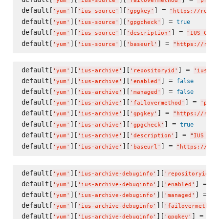
'
yum
'
'
ius-source
'
'
failovermethod
'
'
prior
default[
][
][
] = 
'
yum
'
'
ius-source
'
'
gpgkey
'
"
https://repo.
default[
][
][
] = 
true
'
yum
'
'
ius-source
'
'
gpgcheck
'
default[
][
][
] = 
'
yum
'
'
ius-source
'
'
description
'
"
IUS Comm
default[
][
][
] = 
'
yum
'
'
ius-source
'
'
baseurl
'
"
https://repo
default[
][
][
] = 
'
yum
'
'
ius-archive
'
'
repositoryid
'
'
ius-ar
default[
][
][
] = 
false
'
yum
'
'
ius-archive
'
'
enabled
'
default[
][
][
] = 
false
'
yum
'
'
ius-archive
'
'
managed
'
default[
][
][
] = 
'
yum
'
'
ius-archive
'
'
failovermethod
'
'
prio
default[
][
][
] = 
'
yum
'
'
ius-archive
'
'
gpgkey
'
"
https://repo
default[
][
][
] = 
true
'
yum
'
'
ius-archive
'
'
gpgcheck
'
default[
][
][
] = 
'
yum
'
'
ius-archive
'
'
description
'
"
IUS Com
default[
][
][
] = 
'
yum
'
'
ius-archive
'
'
baseurl
'
"
https://rep
default[
][
][
]
'
yum
'
'
ius-archive-debuginfo
'
'
repositoryid
'
default[
][
][
] = 
fa
'
yum
'
'
ius-archive-debuginfo
'
'
enabled
'
default[
][
][
] = 
fa
'
yum
'
'
ius-archive-debuginfo
'
'
managed
'
default[
][
][
'
yum
'
'
ius-archive-debuginfo
'
'
failovermethod
'
default[
][
][
] = 
'
yum
'
'
ius-archive-debuginfo
'
'
gpgkey
'
"
ht