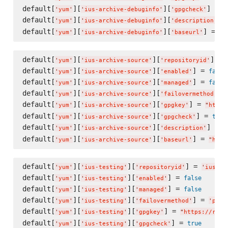
default[
][
][
] = 
t
'
yum
'
'
ius-archive-debuginfo
'
'
gpgcheck
'
default[
][
][
] 
'
yum
'
'
ius-archive-debuginfo
'
'
description
'
default[
][
][
] = 
'
yum
'
'
ius-archive-debuginfo
'
'
baseurl
'
"
h
default[
][
][
] = 
'
yum
'
'
ius-archive-source
'
'
repositoryid
'
default[
][
][
] = 
false
'
yum
'
'
ius-archive-source
'
'
enabled
'
default[
][
][
] = 
false
'
yum
'
'
ius-archive-source
'
'
managed
'
default[
][
][
] 
'
yum
'
'
ius-archive-source
'
'
failovermethod
'
default[
][
][
] = 
'
yum
'
'
ius-archive-source
'
'
gpgkey
'
"
https
default[
][
][
] = 
true
'
yum
'
'
ius-archive-source
'
'
gpgcheck
'
default[
][
][
] = 
'
yum
'
'
ius-archive-source
'
'
description
'
"
default[
][
][
] = 
'
yum
'
'
ius-archive-source
'
'
baseurl
'
"
http
default[
][
][
] = 
'
yum
'
'
ius-testing
'
'
repositoryid
'
'
ius-te
default[
][
][
] = 
false
'
yum
'
'
ius-testing
'
'
enabled
'
default[
][
][
] = 
false
'
yum
'
'
ius-testing
'
'
managed
'
default[
][
][
] = 
'
yum
'
'
ius-testing
'
'
failovermethod
'
'
prio
default[
][
][
] = 
'
yum
'
'
ius-testing
'
'
gpgkey
'
"
https://repo
default[
][
][
] = 
true
'
yum
'
'
ius-testing
'
'
gpgcheck
'