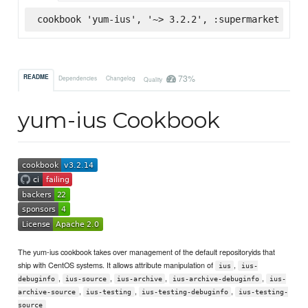
cookbook 'yum-ius', '~> 3.2.2', :supermarket
73%
README
Dependencies
Changelog
Quality
yum-ius Cookbook
The yum-ius cookbook takes over management of the default repositoryids that
ship with CentOS systems. It allows attribute manipulation of
,
ius
ius-
,
,
,
,
debuginfo
ius-source
ius-archive
ius-archive-debuginfo
ius-
,
,
,
archive-source
ius-testing
ius-testing-debuginfo
ius-testing-
source