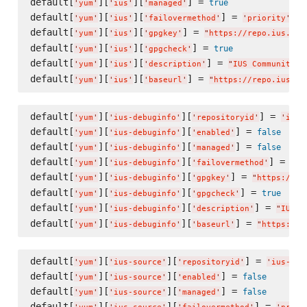
default[
][
][
] = 
true
'
yum
'
'
ius
'
'
managed
'
default[
][
][
] = 
'
yum
'
'
ius
'
'
failovermethod
'
'
priority
'
default[
][
][
] = 
'
yum
'
'
ius
'
'
gpgkey
'
"
https://repo.ius.io/
default[
][
][
] = 
true
'
yum
'
'
ius
'
'
gpgcheck
'
default[
][
][
] = 
'
yum
'
'
ius
'
'
description
'
"
IUS Community P
default[
][
][
] = 
'
yum
'
'
ius
'
'
baseurl
'
"
https://repo.ius.io
default[
][
][
] = 
'
yum
'
'
ius-debuginfo
'
'
repositoryid
'
'
ius-
default[
][
][
] = 
false
'
yum
'
'
ius-debuginfo
'
'
enabled
'
default[
][
][
] = 
false
'
yum
'
'
ius-debuginfo
'
'
managed
'
default[
][
][
] = 
'
yum
'
'
ius-debuginfo
'
'
failovermethod
'
'
pr
default[
][
][
] = 
'
yum
'
'
ius-debuginfo
'
'
gpgkey
'
"
https://re
default[
][
][
] = 
true
'
yum
'
'
ius-debuginfo
'
'
gpgcheck
'
default[
][
][
] = 
'
yum
'
'
ius-debuginfo
'
'
description
'
"
IUS C
default[
][
][
] = 
'
yum
'
'
ius-debuginfo
'
'
baseurl
'
"
https://r
default[
][
][
] = 
'
yum
'
'
ius-source
'
'
repositoryid
'
'
ius-sou
default[
][
][
] = 
false
'
yum
'
'
ius-source
'
'
enabled
'
default[
][
][
] = 
false
'
yum
'
'
ius-source
'
'
managed
'
default[
][
][
] = 